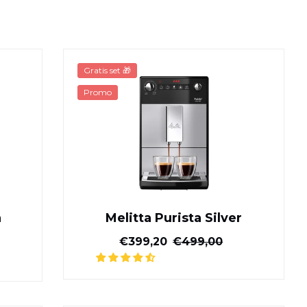
n Melitta
Melitta Purista Silver
Gratis set 🎁
Promo
a
Melitta Purista Silver
ijs
Gereduceerde prijs
Normale prijs
€399,20
€499,00