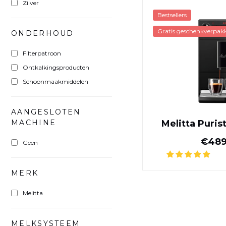
Zilver
Bestsellers
Gratis geschenkverpakk
ONDERHOUD
Filterpatroon
Ontkalkingsproducten
Schoonmaakmiddelen
AANGESLOTEN
MACHINE
Melitta Puris
€489
Geen
MERK
Melitta
MELKSYSTEEM