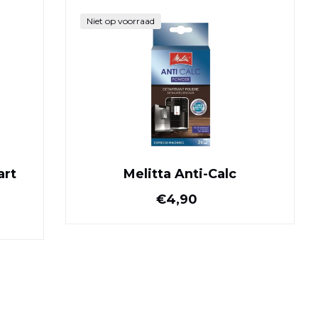
eo Solo Zwart
Melitta Anti-Calc
Niet op voorraad
art
Melitta Anti-Calc
ijs
Normale prijs
€4,90