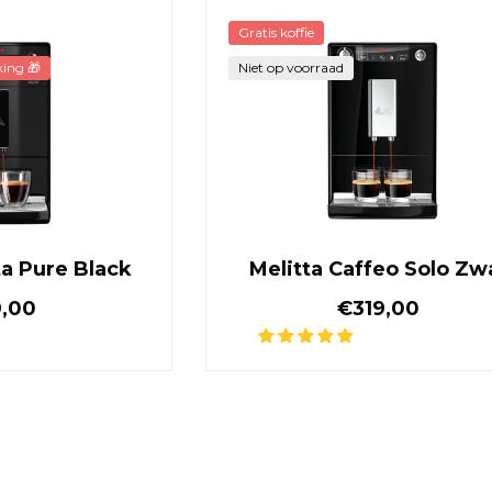
Melitta Purista Pure Black
Melitta Caff
Gratis koffie
ing 🎁
Niet op voorraad
ta Pure Black
Melitta Caffeo Solo Zw
Normale prijs
Normale pr
,00
€319,00