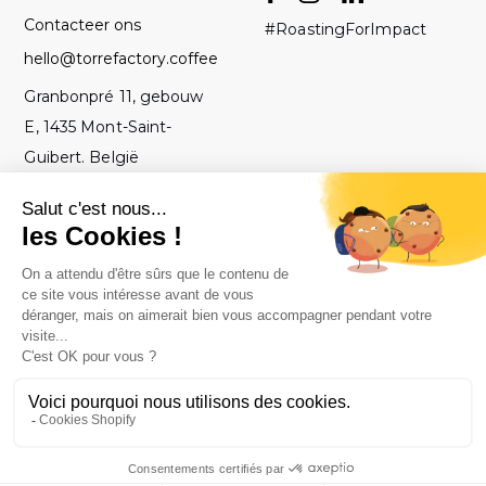
Contacteer ons
#RoastingForImpact
hello@torrefactory.coffee
Granbonpré 11, gebouw
E, 1435 Mont-Saint-
Guibert. België
AV
2019 Torrefactory
Met ♥ gebrand in
-
Project - Alle
België
Juridische
rechten
kennisgeving
voorbehouden.
-
Privacybeleid
-
Site map