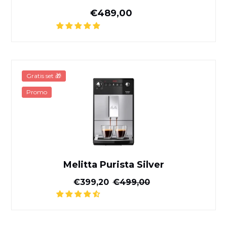
Normale prijs
€489,00
Melitta Purista Silver
Gratis set 🎁
Promo
Melitta Purista Silver
Gereduceerde prijs
Normale prijs
€399,20
€499,00