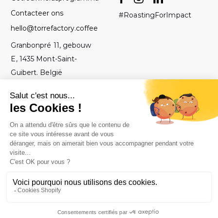
Contacteer ons
#RoastingForImpact
hello@torrefactory.coffee
Granbonpré 11, gebouw
E, 1435 Mont-Saint-
Guibert. België
AV
2019 Torrefactory
Met ♥ gebrand in
-
Project - Alle
België
Juridische
rechten
kennisgeving
voorbehouden.
-
Privacybeleid
-
Site map