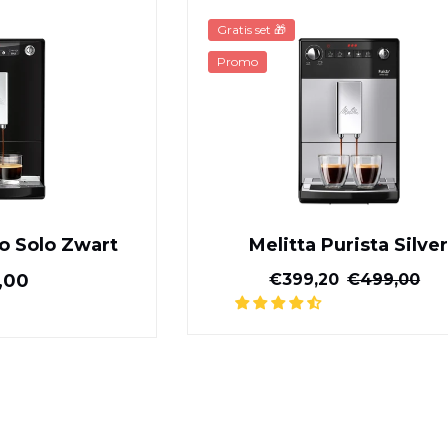
Melitta Caffeo Solo Zwart
Melitta Puris
Gratis set 🎁
Promo
eo Solo Zwart
Melitta Purista Silve
Normale prijs
Gereduceerde prijs
Normal
,00
€399,20
€499,00