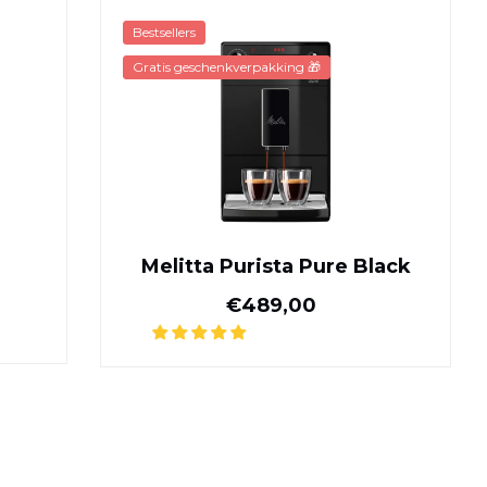
ta Silver
Melitta Purista Pure Bla
Bestsellers
Gratis geschenkverpakking 🎁
r
Melitta Purista Pure Black
e prijs
Normale prijs
€489,00