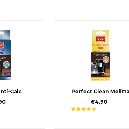
Melitta Anti-Calc
Perfect Clea
Anti-Calc
Perfect Clean Melitt
Normale prijs
Normale pr
90
€4,90