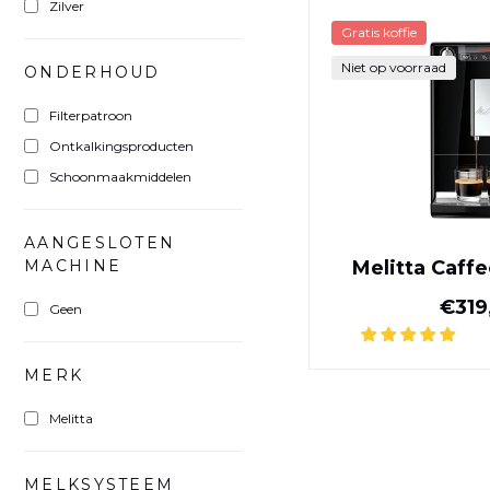
Zilver
Gratis koffie
Niet op voorraad
ONDERHOUD
Filterpatroon
Ontkalkingsproducten
Schoonmaakmiddelen
AANGESLOTEN
MACHINE
Melitta Caff
€319
Geen
MERK
Melitta
MELKSYSTEEM