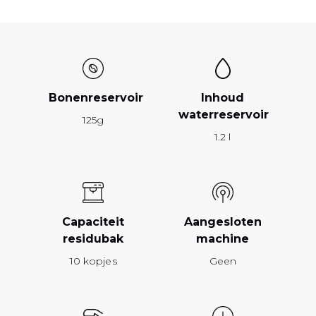
Bonenreservoir
Inhoud
waterreservoir
125g
1.2 l
Capaciteit
Aangesloten
residubak
machine
10 kopjes
Geen