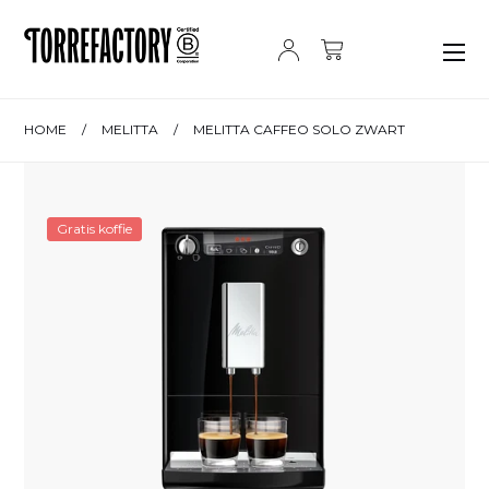
Ga naar de inhoud
HOME
/
MELITTA
/
MELITTA CAFFEO SOLO ZWART
Gratis koffie