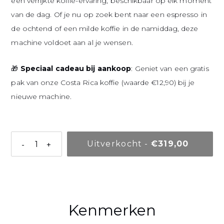
een verrijkte koffie-ervaring, beschikbaar op elk moment
van de dag. Of je nu op zoek bent naar een espresso in
de ochtend of een milde koffie in de namiddag, deze
machine voldoet aan al je wensen.
🎁
Speciaal cadeau bij aankoop
: Geniet van een gratis
pak van onze Costa Rica koffie (waarde €12,90) bij je
nieuwe machine.
Normale pr
Uitverkocht
-
€319,00
-
+
Een product aan uw mandje toevoegen
Kenmerken