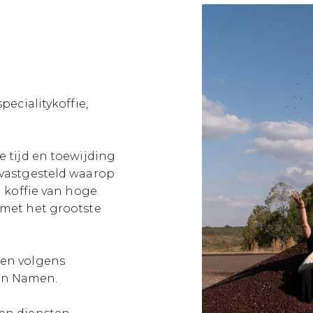
pecialitykoffie,
e tijd en toewijding
 vastgesteld waarop
n koffie van hoge
 met het grootste
nen volgens
en Namen.