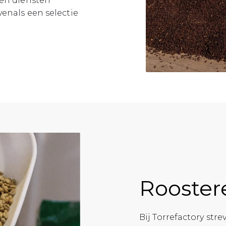
 en diensten
enals een selectie
Rooster
Bij Torrefactory st