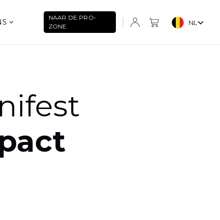
NAAR DE PRO-
NS
NL
ZONE
nifest
pact