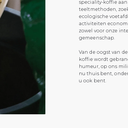
speciality-koffie aa
teeltmethoden, zoe
ecologische voetafd
activiteiten econom
zowel voor onze inte
gemeenschap.
Van de oogst van de
koffie wordt gebran
humeur, op ons mili
nu thuis bent, onde
u ook bent.