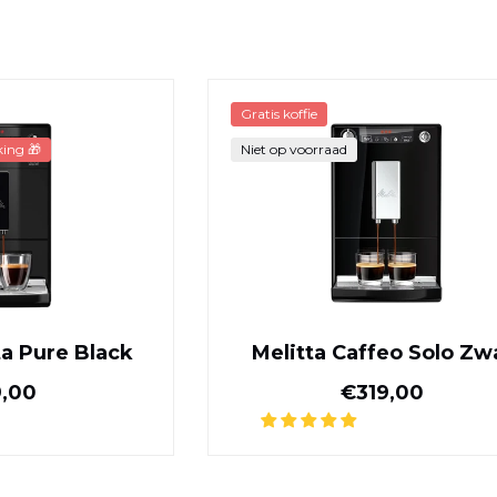
Melitta Purista Pure Black
Melitta Caff
Gratis koffie
ing 🎁
Niet op voorraad
ta Pure Black
Melitta Caffeo Solo Zw
Normale prijs
Normale pr
,00
€319,00