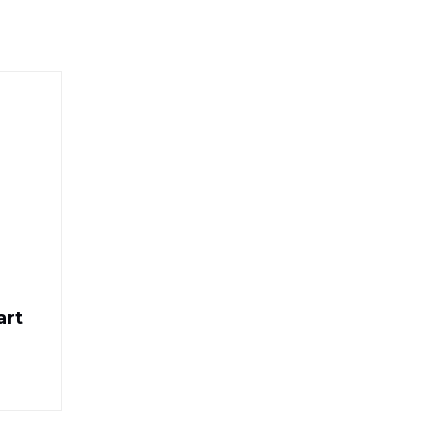
eo Solo Zwart
art
ijs