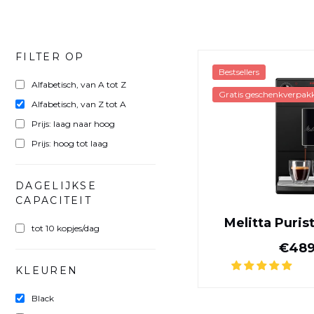
FILTER OP
Bestsellers
Alfabetisch, van A tot Z
Gratis geschenkverpakk
Alfabetisch, van Z tot A
Prijs: laag naar hoog
Prijs: hoog tot laag
DAGELIJKSE
CAPACITEIT
Melitta Puris
tot 10 kopjes/dag
€489
KLEUREN
Black