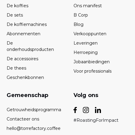
De koffies
Ons manifest
De sets
B Corp
De koffiemachines
Blog
Abonnementen
Verkooppunten
De
Leveringen
onderhoudsproducten
Herroeping
De accessoires
Jobaanbiedingen
De thees
Voor professionals
Geschenkbonnen
Gemeenschap
Volg ons
Getrouwheidsprogramma
Contacteer ons
#RoastingForImpact
hello@torrefactory.coffee