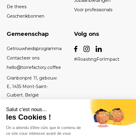
Jobaanbiedingen
De thees
Voor professionals
Geschenkbonnen
Gemeenschap
Volg ons
Getrouwheidsprogramma
Contacteer ons
#RoastingForImpact
hello@torrefactory.coffee
Granbonpré 11, gebouw
E, 1435 Mont-Saint-
Guibert. België
AV
2019 Torrefactory
Met ♥ gebrand in