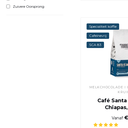
Zuivere Oorsprong
Specialiteit koffie
Cafeïnevrij
SCA 83
MELKCHOCOLADE I 
KRU
Café Santa
Chiapas
€
Vanaf