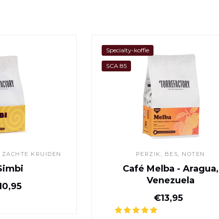
Café Simbi
Café Melba 
Specialty-koffie
SCA 85
 ZACHTE KRUIDEN
PERZIK, BES, NOTEN
Simbi
Café Melba - Aragua,
Venezuela
Normale prijs
0,95
Normale pr
€13,95