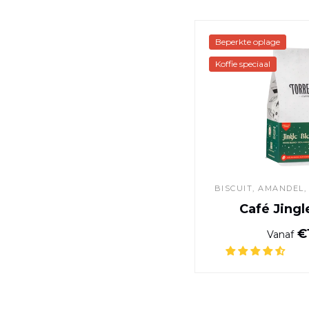
Beperkte oplage
Koffie speciaal
BISCUIT, AMANDEL,
Café Jing
€1
Vanaf