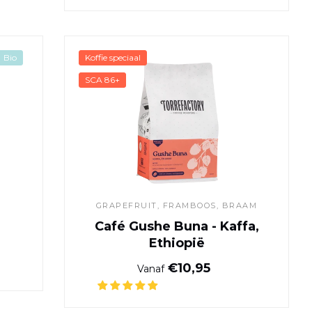
fie
Café Gushe Buna - Kaffa
Bio
Koffie speciaal
SCA 86+
GRAPEFRUIT, FRAMBOOS, BRAAM
Café Gushe Buna - Kaffa,
Ethiopië
ijs
Normale prijs
€10,95
Vanaf