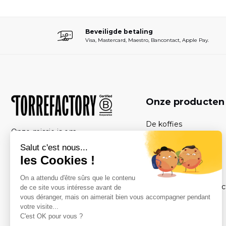
Beveiligde betaling
Visa, Mastercard, Maestro, Bancontact, Apple Pay.
Onze producte
De koffies
Onze missie is om
De sets
kwaliteitskoffie toegankelijk te
maken voor zoveel mogelijk
De koffiemachines
mensen, met respect voor mens
Abonnementen
en milieu.
De onderhoudsproduc
De accessoires
De thees