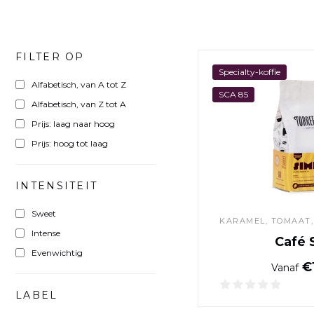
FILTER OP
Specialty-koffie
Alfabetisch, van A tot Z
SCA 85
Alfabetisch, van Z tot A
Prijs: laag naar hoog
Prijs: hoog tot laag
INTENSITEIT
Sweet
KARAMEL, TOMAAT,
Intense
Café 
Evenwichtig
€1
Vanaf
LABEL