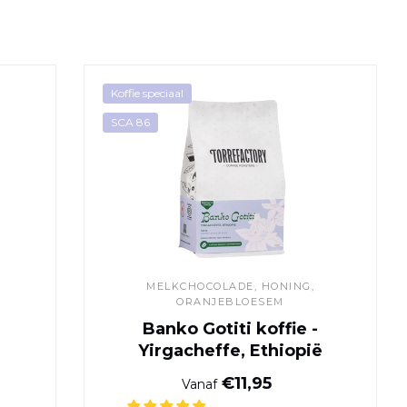
- Aragua, Venezuela
Banko Gotiti koffie - Yir
Koffie speciaal
SCA 86
MELKCHOCOLADE, HONING,
ORANJEBLOESEM
Banko Gotiti koffie -
Yirgacheffe, Ethiopië
ijs
Normale prijs
€11,95
Vanaf