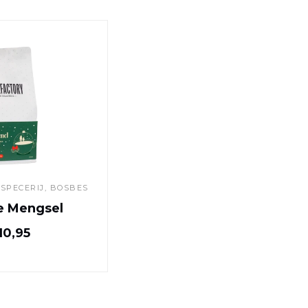
Café Jingle Mengsel
 SPECERIJ, BOSBES
le Mengsel
Normale prijs
0,95