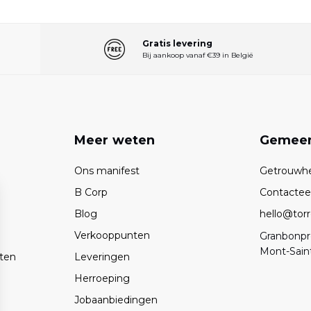
Gratis levering
Bij aankoop vanaf €39 in België
n
Meer weten
Gemee
Ons manifest
Getrouwh
B Corp
Contactee
Blog
hello@torr
Verkooppunten
Granbonpr
Mont-Saint
ten
Leveringen
Herroeping
Jobaanbiedingen