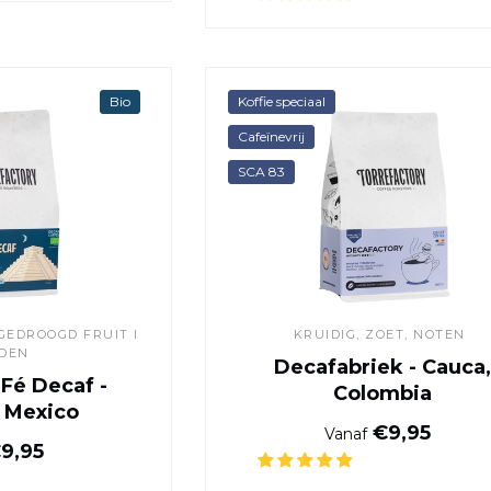
Café Santa Fé Decaf - Chiapas, Mexico
Decafabriek
Bio
Koffie speciaal
Cafeïnevrij
SCA 83
GEDROOGD FRUIT I
KRUIDIG, ZOET, NOTEN
IDEN
Decafabriek - Cauca,
 Fé Decaf -
Colombia
, Mexico
Normale pr
€9,95
Vanaf
Normale prijs
9,95