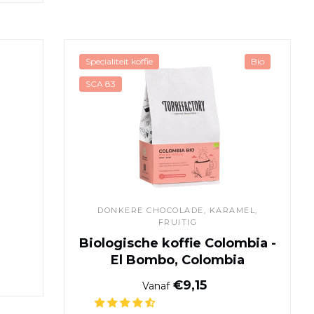
ie
Biologische koffie Colo
Specialiteit koffie
Bio
SCA 83
DONKERE CHOCOLADE
, KARAMEL,
FRUITIG
Biologische koffie Colombia -
ijs
El Bombo, Colombia
Normale prijs
€9,15
Vanaf