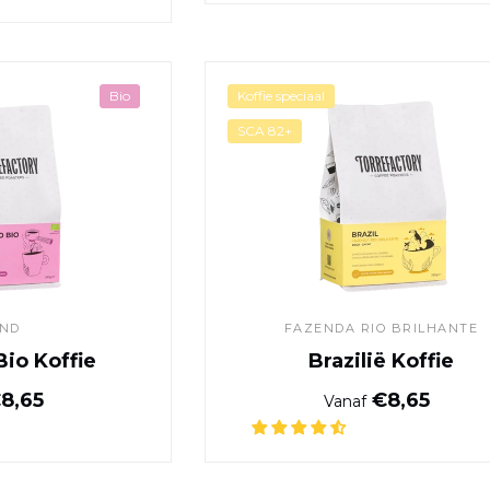
Espresso Bio Koffie
Brazilië Koff
Bio
Koffie speciaal
SCA 82+
END
FAZENDA RIO BRILHANTE
Bio Koffie
Brazilië Koffie
Normale prijs
Normale pr
8,65
€8,65
Vanaf