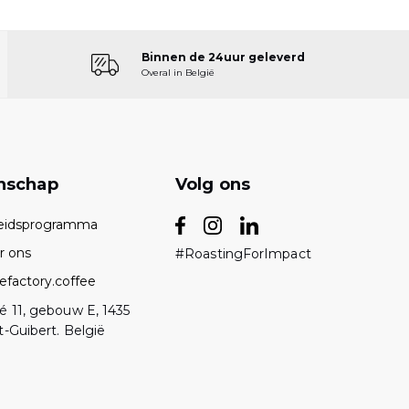
Binnen de 24uur geleverd
Overal in België
nschap
Volg ons
eidsprogramma
r ons
#RoastingForImpact
efactory.coffee
é 11, gebouw E, 1435
-Guibert. België