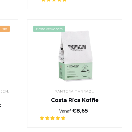
offie uit Ethiopië
Costa Rica Koffie
Bio
Beste verkopers
JEN,
PANTERA TARRAZU
Costa Rica Koffie
t
Normale prijs
€8,65
Vanaf
ijs