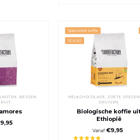
Café Milamores
Biologische k
Specialiteit koffie
SCA 83
ELNOTEN, BESSEN,
MELKCHOCOLADE, ZOETE SPECERI
FRUIT
DRUIVEN
lamores
Biologische koffie ui
Ethiopië
Normale prijs
9,95
Normale pr
€9,95
Vanaf