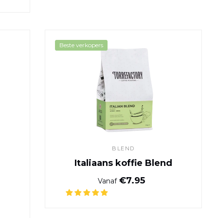
 - Cauca, Colombia
Italiaans koffie Blend
Beste verkopers
BLEND
Italiaans koffie Blend
Normale prijs
€7.95
Vanaf
ijs