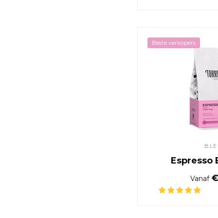
Beste verkopers
BL
Espresso 
€
Vanaf