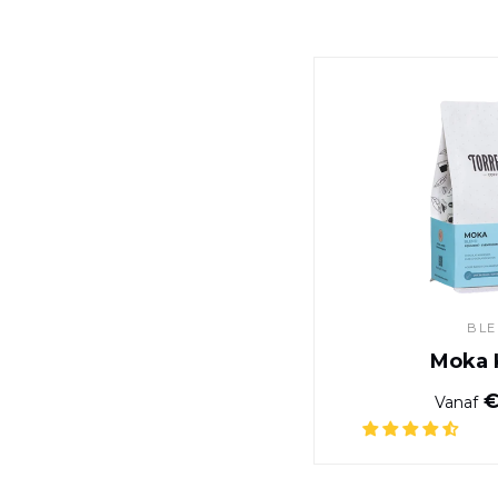
BL
Moka 
€
Vanaf