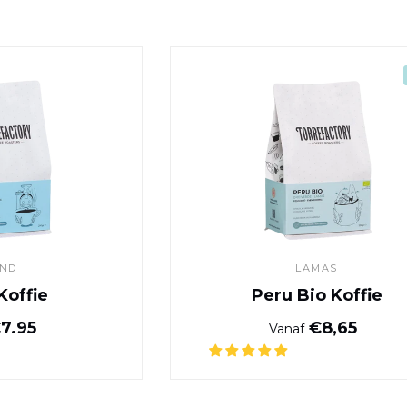
Moka Koffie
Peru Bio Kof
END
LAMAS
Koffie
Peru Bio Koffie
Normale prijs
Normale pr
7.95
€8,65
Vanaf