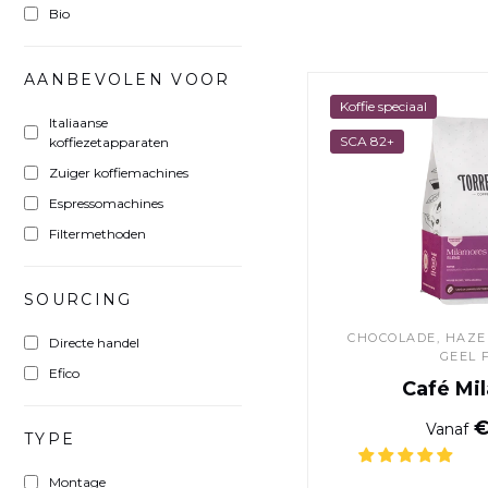
Bio
AANBEVOLEN VOOR
Koffie speciaal
Italiaanse
SCA 82+
koffiezetapparaten
Zuiger koffiemachines
Espressomachines
Filtermethoden
SOURCING
CHOCOLADE
, HAZ
Directe handel
GEEL 
Efico
Café Mi
€
Vanaf
TYPE
Montage