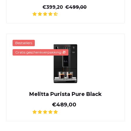
Gereduceerde prijs
Normale prijs
€399,20
€499,00
Melitta Purista Pure Black
Bestsellers
Gratis geschenkverpakking 🎁
Melitta Purista Pure Black
Normale prijs
€489,00