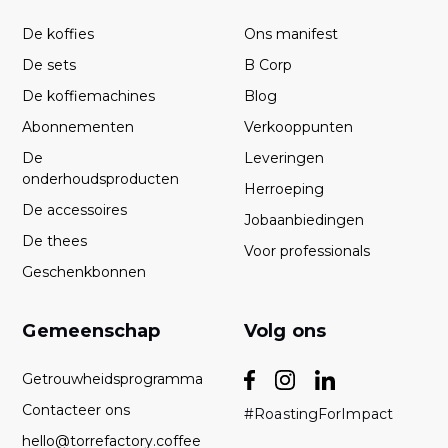
De koffies
Ons manifest
De sets
B Corp
De koffiemachines
Blog
Abonnementen
Verkooppunten
De
Leveringen
onderhoudsproducten
Herroeping
De accessoires
Jobaanbiedingen
De thees
Voor professionals
Geschenkbonnen
Gemeenschap
Volg ons
Getrouwheidsprogramma
Contacteer ons
#RoastingForImpact
hello@torrefactory.coffee