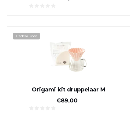
Origami kit druppelaar M
Cadeau idee
Origami kit druppelaar M
Normale prijs
€89,00
Collega-ketel Stagg EKG P