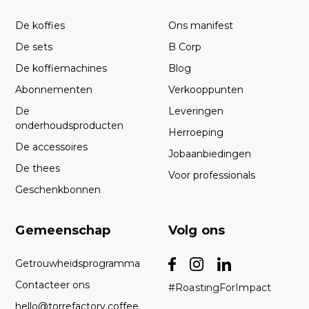
De koffies
Ons manifest
De sets
B Corp
De koffiemachines
Blog
Abonnementen
Verkooppunten
De
Leveringen
onderhoudsproducten
Herroeping
De accessoires
Jobaanbiedingen
De thees
Voor professionals
Geschenkbonnen
Gemeenschap
Volg ons
Getrouwheidsprogramma
Contacteer ons
#RoastingForImpact
hello@torrefactory.coffee