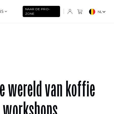
NAAR DE PRO-
NS
NL
ZONE
e wereld van koffie
e workshops