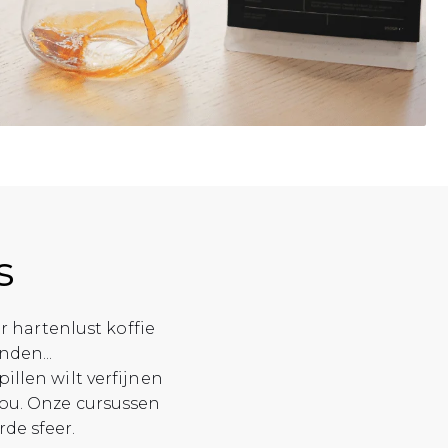
s
r hartenlust koffie
nden...
illen wilt verfijnen
jou. Onze cursussen
de sfeer.