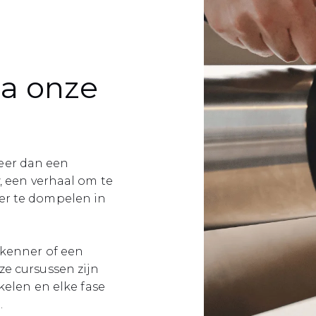
ia onze
 meer dan een
, een verhaal om te
er te dompelen in
 kenner of een
e cursussen zijn
kelen en elke fase
.