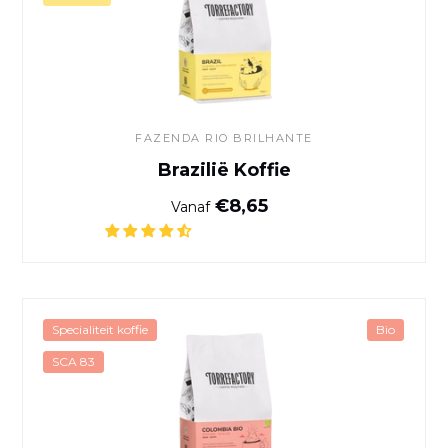
FAZENDA RIO BRILHANTE
Brazilië Koffie
Normale prijs
€8,65
Vanaf
Biologische koffie Colombia
Specialiteit koffie
Bio
SCA 83