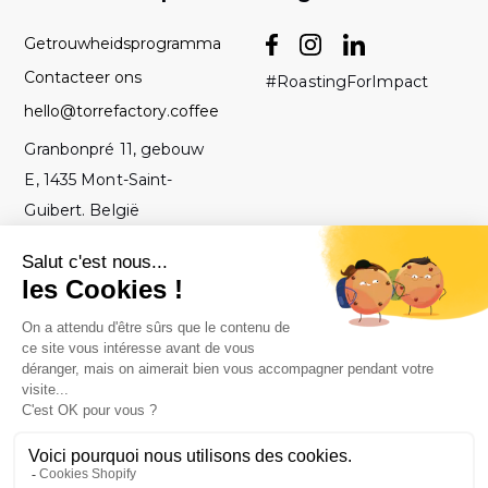
Getrouwheidsprogramma
Contacteer ons
#RoastingForImpact
hello@torrefactory.coffee
Granbonpré 11, gebouw
E, 1435 Mont-Saint-
Guibert. België
AV
2019 Torrefactory
Met ♥ gebrand in
-
Project - Alle
België
Juridische
rechten
kennisgeving
voorbehouden.
-
Privacybeleid