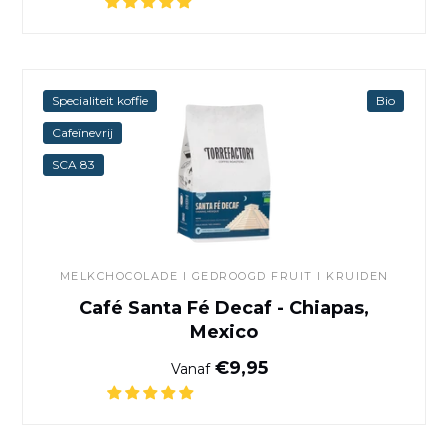
Café Santa Fé Decaf - Chiap
Specialiteit koffie
Bio
Cafeïnevrij
SCA 83
MELKCHOCOLADE I GEDROOGD FRUIT I KRUIDEN
Café Santa Fé Decaf - Chiapas,
Mexico
Normale prijs
€9,95
Vanaf