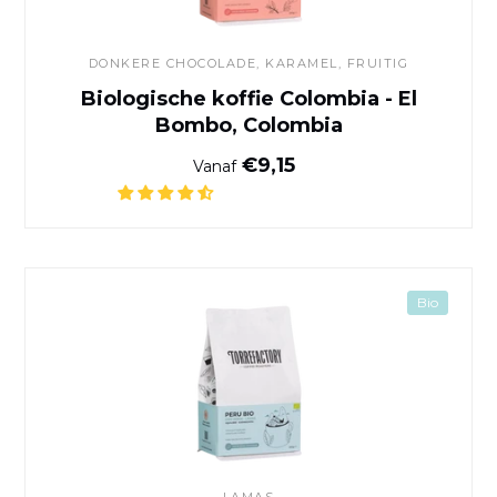
DONKERE CHOCOLADE
, KARAMEL, FRUITIG
Biologische koffie Colombia - El
Bombo, Colombia
Normale prijs
€9,15
Vanaf
Peru Bio Koffie
Bio
LAMAS