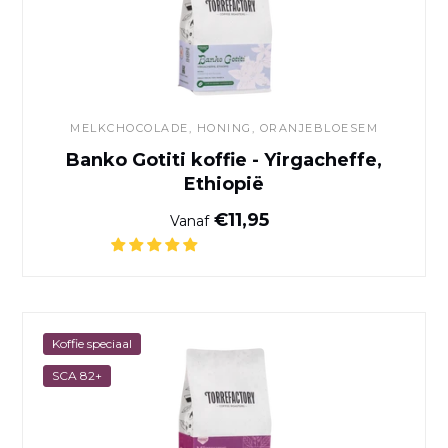
MELKCHOCOLADE, HONING, ORANJEBLOESEM
Banko Gotiti koffie - Yirgacheffe,
Ethiopië
Normale prijs
€11,95
Vanaf
Café Milamores
Koffie speciaal
SCA 82+