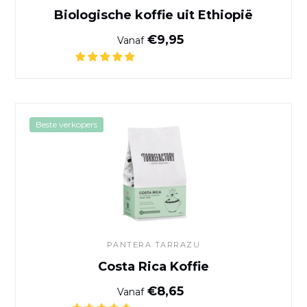
Biologische koffie uit Ethiopië
Normale prijs
€9,95
Vanaf
Costa Rica Koffie
Beste verkopers
PANTERA TARRAZU
Costa Rica Koffie
Normale prijs
€8,65
Vanaf