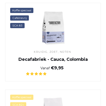
Decafabriek - Cauca, Colom
Koffie speciaal
Cafeïnevrij
SCA 83
KRUIDIG, ZOET, NOTEN
Decafabriek - Cauca, Colombia
Normale prijs
€9,95
Vanaf
Brazilië Koffie
Koffie speciaal
SCA 82+