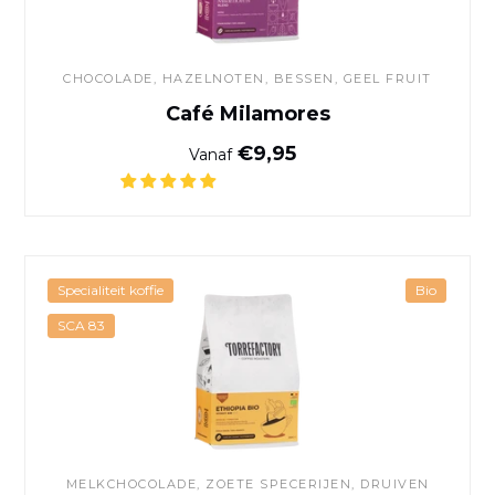
CHOCOLADE
, HAZELNOTEN, BESSEN, GEEL FRUIT
Café Milamores
Normale prijs
€9,95
Vanaf
Biologische koffie uit Ethiop
Specialiteit koffie
Bio
SCA 83
MELKCHOCOLADE, ZOETE SPECERIJEN, DRUIVEN