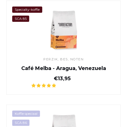
Café Melba - Aragua, Venez
Specialty-koffie
SCA 85
PERZIK, BES, NOTEN
Café Melba - Aragua, Venezuela
Normale prijs
€13,95
Banko Gotiti koffie - Yirgach
Koffie speciaal
SCA 86