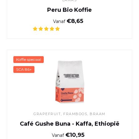
Peru Bio Koffie
Normale prijs
€8,65
Vanaf
Café Gushe Buna - Kaffa, Et
Koffie speciaal
SCA 86+
GRAPEFRUIT, FRAMBOOS, BRAAM
Café Gushe Buna - Kaffa, Ethiopië
Normale prijs
€10,95
Vanaf