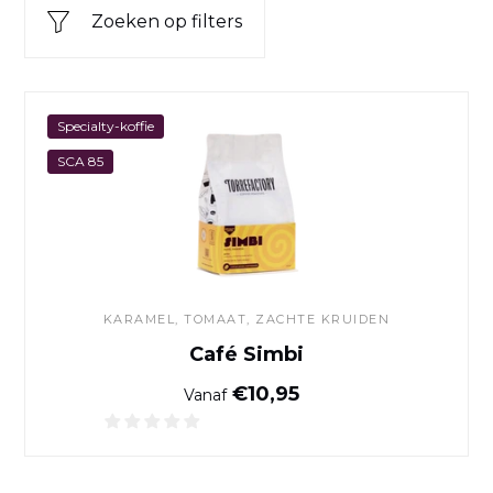
Zoeken op filters
Café Simbi
Specialty-koffie
SCA 85
KARAMEL, TOMAAT, ZACHTE KRUIDEN
Café Simbi
Normale prijs
€10,95
Vanaf