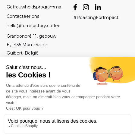
Getrouwheidsprogramma
Contacteer ons
#RoastingForImpact
hello@torrefactory.coffee
Granbonpré 11, gebouw
E, 1435 Mont-Saint-
Guibert. België
AV
2019 Torrefactory
Met ♥ gebrand in
-
Project - Alle
België
Juridische
rechten
kennisgeving
voorbehouden.
-
Privacybeleid
-