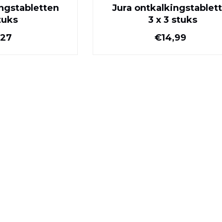
ingstabletten
Jura ontkalkingstablet
tuks
3 x 3 stuks
Normale prijs
Normale pr
,27
€14,99