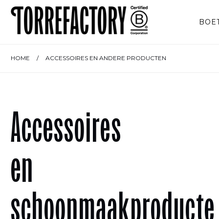
Ga naar de inhoud
BOE
HOME
/
ACCESSOIRES EN ANDERE PRODUCTEN
Accessoires
en
schoonmaakproducte