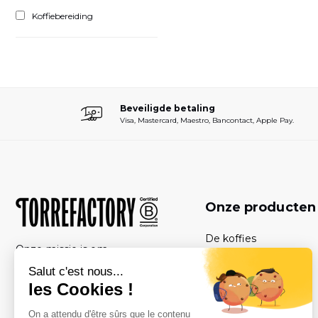
Koffiebereiding
Beveiligde betaling
Visa, Mastercard, Maestro, Bancontact, Apple Pay.
Onze producte
De koffies
Onze missie is om
De sets
kwaliteitskoffie toegankelijk te
maken voor zoveel mogelijk
De koffiemachines
mensen, met respect voor mens
Abonnementen
en milieu.