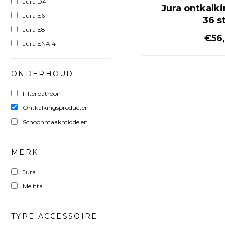
Jura D4
Jura ontkalk
Jura E6
36 s
Jura E8
€56
Jura ENA 4
ONDERHOUD
Filterpatroon
Ontkalkingsproducten
Schoonmaakmiddelen
MERK
Jura
Melitta
TYPE ACCESSOIRE