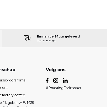
Binnen de 24uur geleverd
Overal in België
nschap
Volg ons
eidsprogramma
r ons
#RoastingForImpact
efactory.coffee
é 11, gebouw E, 1435