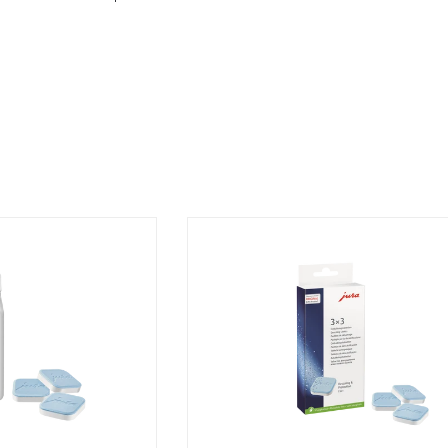
Jura ontkalkingstabletten
Jura ontkal
36 stuks
3 x 3 stuks