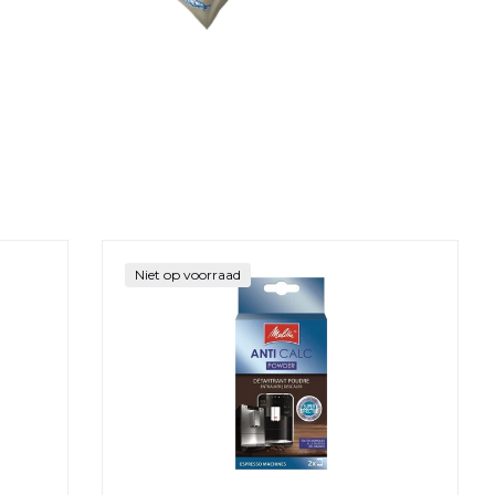
kingstabletten
Melitta Anti-Calc
Niet op voorraad