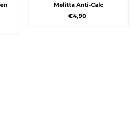
ten
Melitta Anti-Calc
Normale prijs
€4,90
ijs